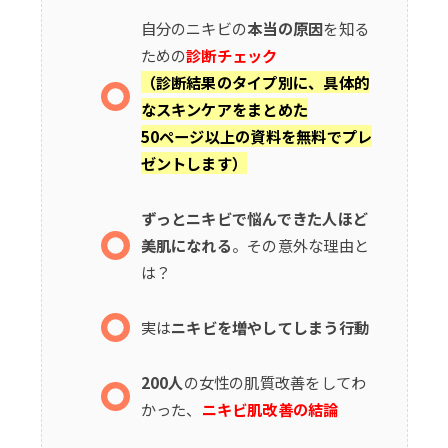
自分のニキビの
本当の原因
を知る
ための
診断チェック
（診断結果のタイプ別に、具体的
なスキンケアをまとめた
50ページ以上の資料を無料でプレ
ゼントします）
ずっとニキビで悩んできた人ほど
美肌になれる
。その意外な理由と
は？
実は
ニキビを増やしてしまう行動
200人
の女性の肌質改善をしてわ
かった、
ニキビ肌改善の結論