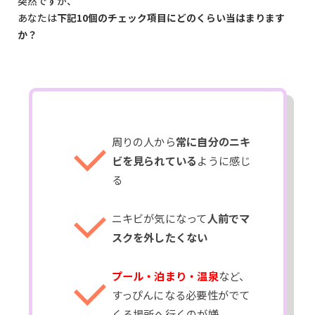
突然ですが、
あなたは
下記10個のチェック項目にどのくらい当はまります
か？
周りの人から
常に自分のニキ
ビを見られている
ように感じ
る
ニキビが気になって
人前でマ
スクを外したくない
プール・泊まり・温泉
など、
すっぴんになる必要性がでて
くる場所へ行くのが嫌