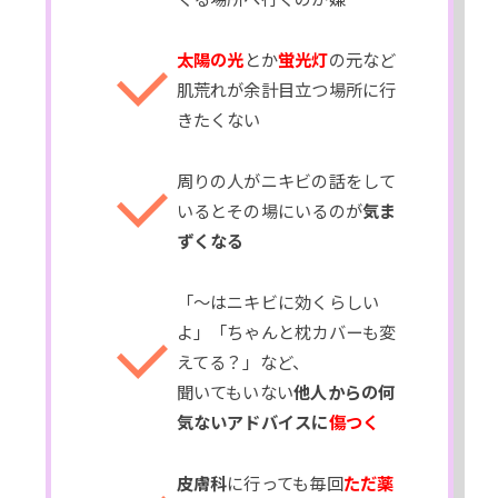
太陽の光
とか
蛍光灯
の元など
肌荒れが余計目立つ場所に行
きたくない
周りの人がニキビの話をして
いるとその場にいるのが
気ま
ずくなる
「〜はニキビに効くらしい
よ」「ちゃんと枕カバーも変
えてる？」など、
聞いてもいない
他人からの何
気ないアドバイスに
傷つく
皮膚科
に行っても毎回
ただ薬