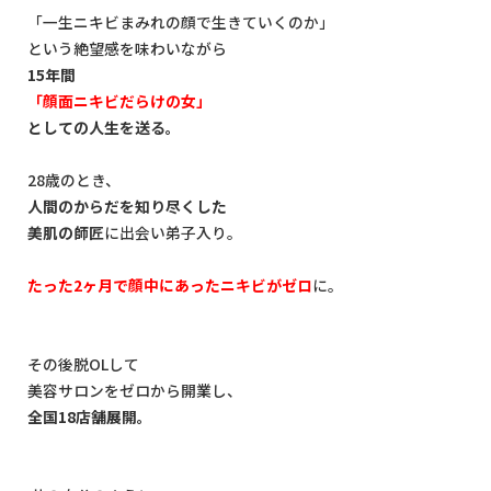
「一生ニキビまみれの顔で生きていくのか」
という絶望感を味わいながら
15年間
「顔面ニキビだらけの女」
としての人生を送る。
28歳のとき、
人間のからだを知り尽くした
美肌の師匠
に出会い弟子入り。
たった2ヶ月で顔中にあったニキビがゼロ
に。
その後脱OLして
美容サロンをゼロから開業し、
全国18店舗展開。