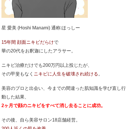
星 愛美 (Hoshi Manami) 通称:ほっしー
15年間 顔面ニキビだらけ
で
華の20代をお釈迦にしたアラサー。
ニキビ治療だけでも200万円以上投じたが、
その甲斐もなく
ニキビに人生を破壊され続ける
。
美容のプロと出会い、今までの間違った肌知識を学び直し行
動した結果、
2ヶ月で顔のニキビをすべて消し去ることに成功。
その後、自ら美容サロン18店舗経営。
200人近くの肌を改善。