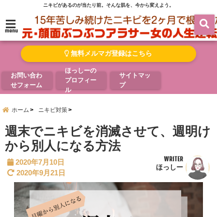
ニキビがあるのが当たり前。そんな肌を、今から変えよう。
menu
無料メルマガ登録はこちら
ほっしーの
お問い合わ
サイトマッ
プロフィー
せフォーム
プ
ル
ホーム
ニキビ対策
週末でニキビを消滅させて、週明け
から別人になる方法
WRITER
2020年7月10日
ほっしー
2020年9月21日