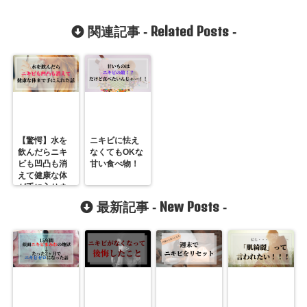
Related Posts
関連記事 -
-
【驚愕】水を
ニキビに怯え
飲んだらニキ
なくてもOKな
ビも凹凸も消
甘い食べ物！
えて健康な体
が手に入りま
した。
New Posts
最新記事 -
-