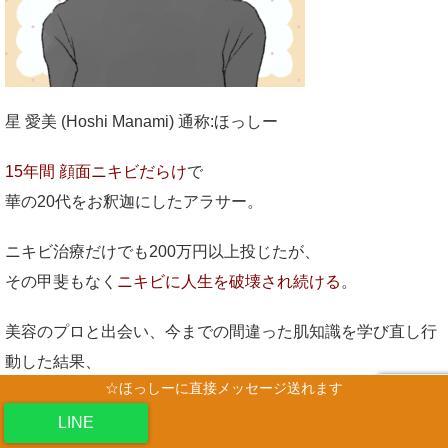
星 愛美 (Hoshi Manami) 通称:ほっしー
15年間 顔面ニキビだらけ
で
華の20代をお釈迦にしたアラサー。
ニキビ治療だけでも200万円以上投じたが、
その甲斐もなく
ニキビに人生を破壊され続ける
。
美容のプロと出会い、今までの間違った肌知識を学び直し行
動した結果、
☆ほっしーに直接メッセージ送れます
2ヶ月で顔のニキビをすべて消し去ることに成功。
LINE
その後、自ら美容サロン18店舗経営。