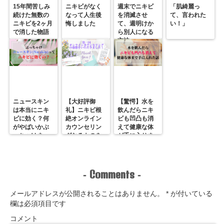
15年間苦しみ
ニキビがなく
週末でニキビ
「肌綺麗っ
続けた無数の
なって人生後
を消滅させ
て、言われた
ニキビを2ヶ月
悔しました
て、週明けか
い！」
で消した物語
ら別人になる
方法
ニュースキン
【大好評御
【驚愕】水を
は本当にニキ
礼】ニキビ根
飲んだらニキ
ビに効く？何
絶オンライン
ビも凹凸も消
がやばいかぶ
カウンセリン
えて健康な体
っちゃけま
グなるものを
が手に入りま
す。
やってみまし
した。
た！
Comments
-
-
メールアドレスが公開されることはありません。
*
が付いている
欄は必須項目です
コメント