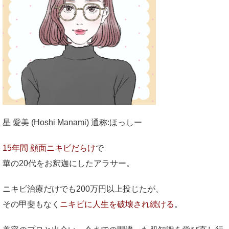
星 愛美 (Hoshi Manami) 通称:ほっしー
15年間 顔面ニキビだらけ
で
華の20代をお釈迦にしたアラサー。
ニキビ治療だけでも200万円以上投じたが、
その甲斐もなく
ニキビに人生を破壊され続ける
。