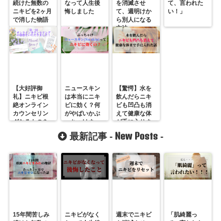
続けた無数の
なって人生後
を消滅させ
て、言われた
ニキビを2ヶ月
悔しました
て、週明けか
い！」
で消した物語
ら別人になる
方法
【大好評御
ニュースキン
【驚愕】水を
礼】ニキビ根
は本当にニキ
飲んだらニキ
絶オンライン
ビに効く？何
ビも凹凸も消
カウンセリン
がやばいかぶ
えて健康な体
グなるものを
っちゃけま
が手に入りま
やってみまし
す。
した。
New Posts
最新記事 -
-
た！
15年間苦しみ
ニキビがなく
週末でニキビ
「肌綺麗っ