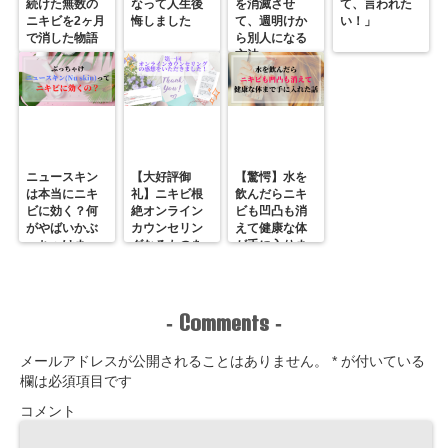
続けた無数の
なって人生後
を消滅させ
て、言われた
ニキビを2ヶ月
悔しました
て、週明けか
い！」
で消した物語
ら別人になる
方法
ニュースキン
【大好評御
【驚愕】水を
は本当にニキ
礼】ニキビ根
飲んだらニキ
ビに効く？何
絶オンライン
ビも凹凸も消
がやばいかぶ
カウンセリン
えて健康な体
っちゃけま
グなるものを
が手に入りま
す。
やってみまし
した。
た！
Comments
-
-
メールアドレスが公開されることはありません。
*
が付いている
欄は必須項目です
コメント