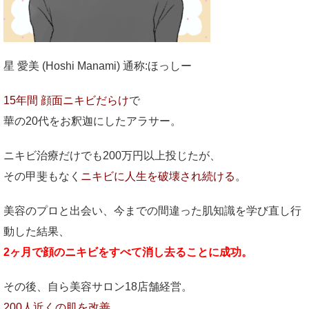
星 愛美 (Hoshi Manami) 通称:ほっしー
15年間 顔面ニキビだらけ
で
華の20代をお釈迦にしたアラサー。
ニキビ治療だけでも200万円以上投じたが、
その甲斐もなく
ニキビに人生を破壊され続ける
。
美容のプロと出会い、今までの間違った肌知識を学び直し行
動した結果、
2ヶ月で顔のニキビをすべて消し去ることに成功。
その後、自ら美容サロン18店舗経営。
200人近くの肌を改善。